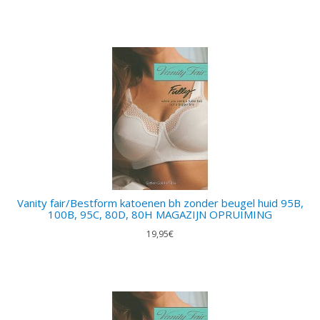
Vanity fair/Bestform katoenen bh zonder beugel huid 95B,
100B, 95C, 80D, 80H MAGAZIJN OPRUIMING
19,95€